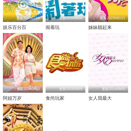
更新30230724
更新20260806
更新202509111
娱乐百分百
闹着玩
姊妹靓起来
更新20260803
更新20260805
更新20260805
阿姐万岁
食尚玩家
女人我最大