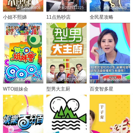
更新20260806
更新202512225
更新20260806
小姐不熙娣
11点热吵店
全民星攻略
更新20260806
更新20260806
更新20260806
WTO姐妹会
型男大主厨
百变智多星