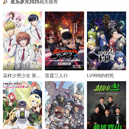
欢乐岁月2025
相关推荐
第7集
第5集
第7集
花样少男少女 第二季
雷霆三人行
LV999的村民