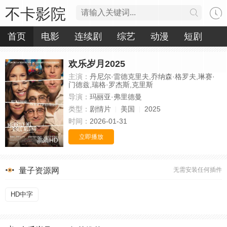
不卡影院
首页
电影
连续剧
综艺
动漫
短剧
欢乐岁月2025
主演：
丹尼尔·雷德克里夫,乔纳森·格罗夫,琳赛·
门德兹,瑞格·罗杰斯,克里斯
导演：
玛丽亚·弗里德曼
类型：
剧情片
美国
2025
时间：
2026-01-31
立即播放
高清HD
量子资源网
无需安装任何插件
HD中字