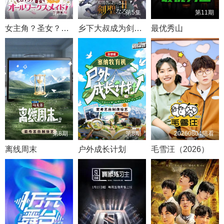
第7集
第5集
第11期
女主角？圣女？不，我是杂役女仆（自豪）
乡下大叔成为剑圣 第二季
最优秀山
第8期
第8期
20260804陪看
离线周末
户外成长计划
毛雪汪（2026）