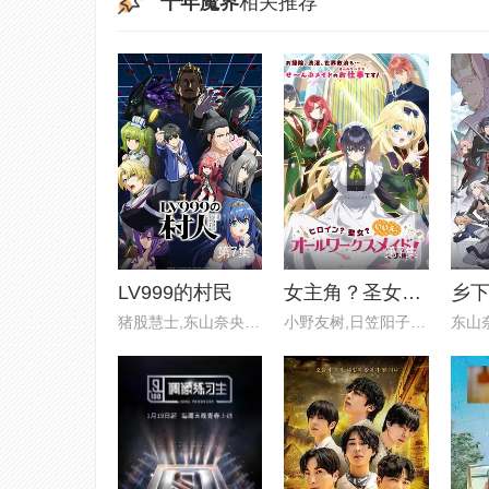
千年魔界
相关推荐
第7集
第7集
LV999的村民
女主角？圣女？不，我是杂役女仆（自豪）
猪股慧士,东山奈央,江头宏哉,岛
小野友树,日笠阳子,大久保瑠美,