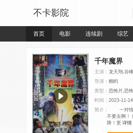
不卡影院
首页
电影
连续剧
综艺
千年魔界
主演：
龙天翔,谷峰
导演：
赖盷
类型：
恐怖片,恐
时间：
2023-11-14
简介：
一对情侣
不要去啊！
降！更
详情