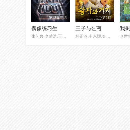
第12集完结
第2期
偶像练习生
王子与乞丐
我
张艺兴,李荣浩,王嘉尔,欧阳靖
朴正洙,申东熙,金晓钟,徐英浩