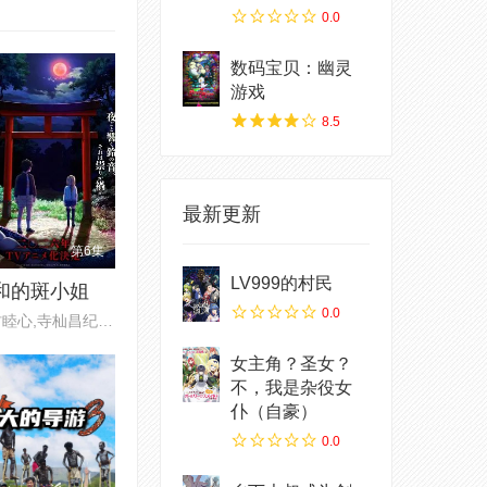
0.0
数码宝贝：幽灵
游戏
8.5
最新更新
第6集
LV999的村民
和的斑小姐
0.0
田村睦心,寺杣昌纪,津田美波,寺
女主角？圣女？
不，我是杂役女
仆（自豪）
0.0