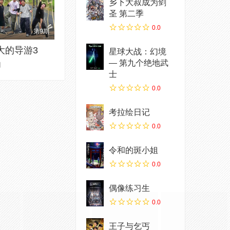
乡下大叔成为剑
圣 第二季
0.0
第9期
大的导游3
星球大战：幻境
— 第九个绝地武
知
士
0.0
考拉绘日记
0.0
令和的斑小姐
0.0
偶像练习生
0.0
王子与乞丐