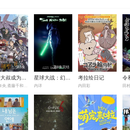
第5集
第8集完结
第43集
乡下大叔成为剑圣 第二季
星球大战：幻境 — 第九个绝地武士
考拉绘日记
令
东山奈央,斋藤千和,平田广明,石
内详
内田彩