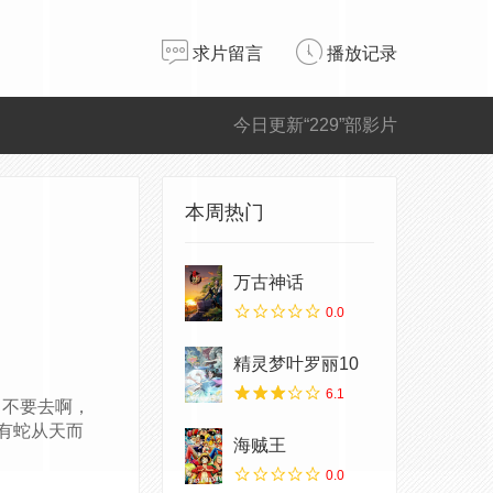
求片留言
播放记录
今日更新“229”部影片
本周热门
万古神话
0.0
精灵梦叶罗丽10
6.1
不要去啊，
有蛇从天而
海贼王
0.0