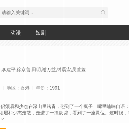
动漫
短剧
,李建平,徐京善,田明,谢万益,钟震宏,吴萱萱
怖
地区：
香港
年份：
1991
须眉和少杰在深山里踏青，碰到了一个疯子，嘴里喃喃自语：
 须眉和少杰走散，走进了一撞废墟，看到了一座灵位。这时候，