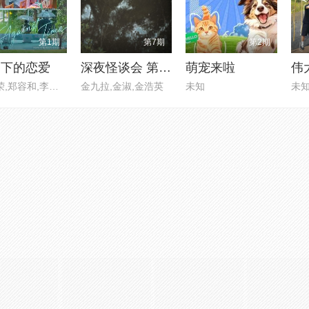
第1期
第7期
第2期
剩下的恋爱
深夜怪谈会 第六季
萌宠来啦
伟
李世荣,郑容和,李硕珉,崔叡娜
金九拉,金淑,金浩英
未知
未