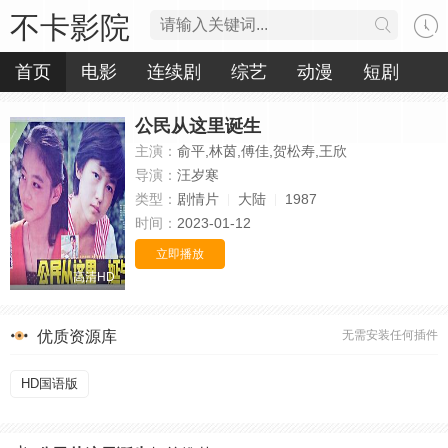
不卡影院
首页
电影
连续剧
综艺
动漫
短剧
公民从这里诞生
主演：
俞平,林茵,傅佳,贺松寿,王欣
导演：
汪岁寒
类型：
剧情片
大陆
1987
时间：
2023-01-12
立即播放
高清HD
优质资源库
无需安装任何插件
HD国语版