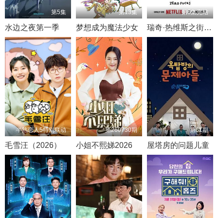
第5集
第13集
第6集完结
水边之夜第一季
梦想成为魔法少女
瑞奇·热维斯之街猫一族
半熟恋人5特别联动
第260730期
第61期
毛雪汪（2026）
小姐不熙娣2026
屋塔房的问题儿童