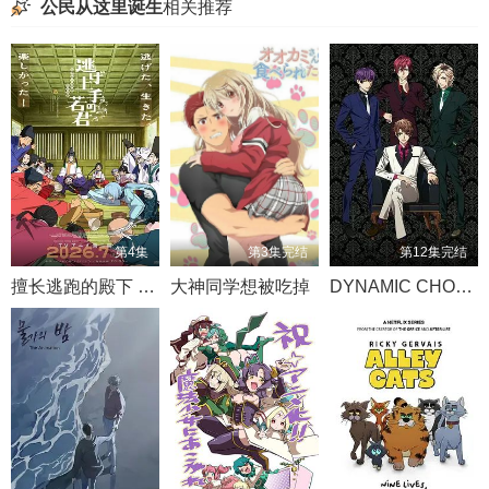
公民从这里诞生
相关推荐
第4集
第3集完结
第12集完结
擅长逃跑的殿下 第二季
大神同学想被吃掉
DYNAMIC CHORD