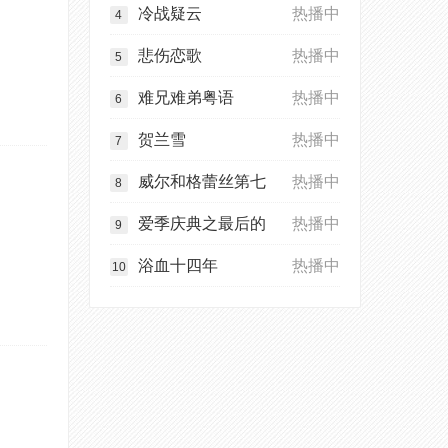
冷战疑云
热播中
4
悲伤恋歌
热播中
5
难兄难弟粤语
热播中
6
贺兰雪
热播中
7
威尔和格蕾丝第七
热播中
8
爱季庆典之最后的
热播中
9
浴血十四年
热播中
10