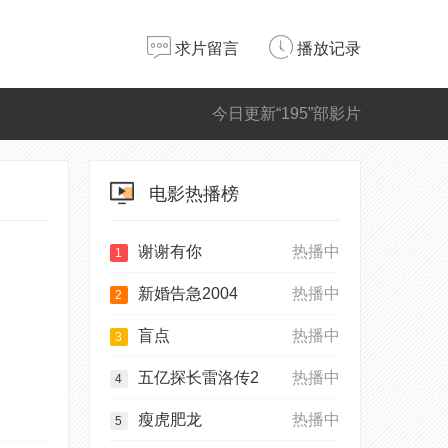
求片留言
播放记录
今日更新“195”部影片
电影热播榜
谢谢有你
热播中
1
新婚告急2004
热播中
2
盲点
热播中
3
五亿探长雷洛传2
热播中
4
瘦虎肥龙
热播中
5