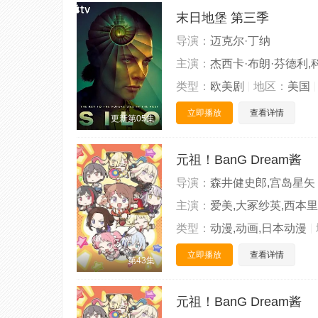
末日地堡 第三季
导演：
迈克尔·丁纳
主演：
杰西卡·布朗·芬德利,
类型：
欧美剧
地区：
美国
立即播放
查看详情
更新第05集
元祖！BanG Dream酱
导演：
森井健史郎,宫岛星矢
主演：
爱美,大冢纱英,西本里
类型：
动漫,动画,日本动漫
立即播放
查看详情
第43集
元祖！BanG Dream酱