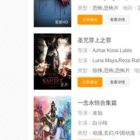
类型：
恐怖,恐怖片
地区：
立即播放
查看详情
更新HD
圣咒罪上之罪
导演：
Azhar Kinoi Lubis
主演：
Luna Maya,Reza Ra
类型：
惊悚,恐怖,恐怖片
地
立即播放
查看详情
正片
一念永恒合集篇
导演：
未知
主演：
白小纯
类型：
动漫,玄幻,中国动漫