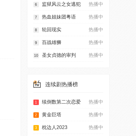
监狱风云之女逃犯
热播中
6
热血姐妹团粤语
热播中
7
轮回现实
热播中
8
百战雄狮
热播中
9
圣女贞德的审判
热播中
10
连续剧热播榜
续倒数第二次恋爱
热播中
1
黄金巨塔
热播中
2
枕边人2023
热播中
3