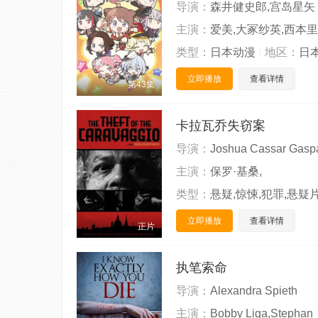
导演：
森井健史郎,宫岛星矢
主演：
爱美,大冢纱英,西本里
类型：
日本动漫
地区：
日
立即播放
查看详情
第43集
卡拉瓦乔失窃案
导演：
Joshua Cassar Gasp
主演：
保罗·基桑,
类型：
悬疑,惊悚,犯罪,悬疑
立即播放
查看详情
正片
执笔索命
导演：
Alexandra Spieth
主演：
Bobby Liga,Stephan