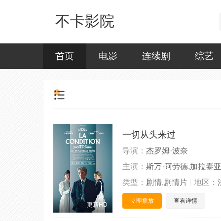
不卡影院
首页
电影
连续剧
综艺
一切从头来过
导演：
杰罗姆·波奈
主演：
斯万·阿劳德,加拉泰亚
类型：
剧情,剧情片
地区：
立即播放
查看详情
更新HD